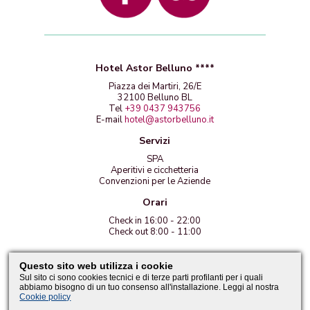
Hotel Astor Belluno ****
Piazza dei Martiri, 26/E
32100 Belluno BL
Tel
+39 0437 943756
E-mail
hotel@astorbelluno.it
Servizi
SPA
Aperitivi e cicchetteria
Convenzioni per le Aziende
Orari
Check in 16:00 - 22:00
Check out 8:00 - 11:00
PI 01201760251
Questo sito web utilizza i cookie
Policy e Cookies Privacy
Sul sito ci sono cookies tecnici e di terze parti profilanti per i quali
abbiamo bisogno di un tuo consenso all'installazione. Leggi al nostra
IT
/
EN
Cookie policy
By Explico.biz